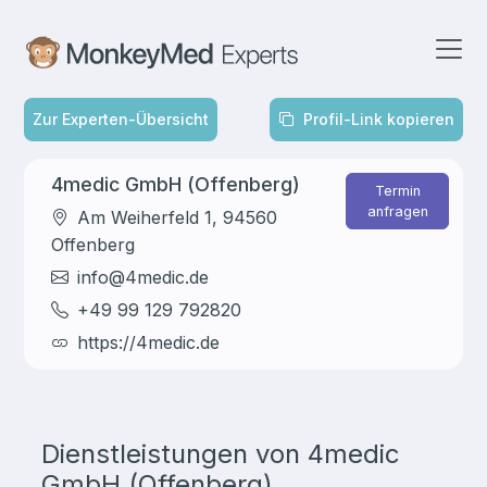
Zur Experten-Übersicht
Profil-Link kopieren
4medic GmbH (Offenberg)
Termin
anfragen
Am Weiherfeld
1
,
94560
Offenberg
info@4medic.de
+49 99 129 792820
https://4medic.de
Dienstleistungen von
4medic
GmbH (Offenberg)